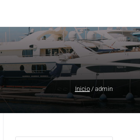
tros
Solución
Tecnología
BeSafe
Contacto
Inicio
admin